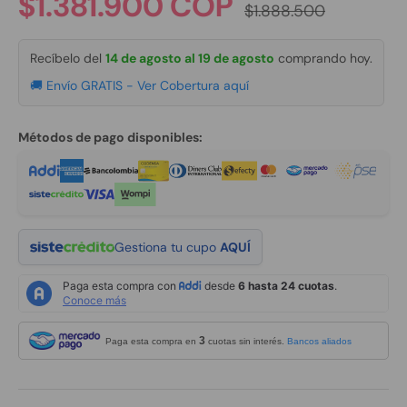
Precio de venta
$1.381.900 COP
$1.888.500
Recíbelo del
14 de agosto al 19 de agosto
comprando hoy.
🚚 Envío GRATIS -
Ver Cobertura aquí
Métodos de pago disponibles:
Gestiona tu cupo
AQUÍ
3
Paga esta compra en
cuotas sin interés.
Bancos aliados