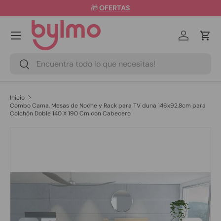
🎁
OFERTAS
Ir al contenido
Menú
Iniciar ses
Carr
Buscar
Buscar
Inicio
Combo Cama, Mesas de Noche y Rack para TV duna 146x92.8cm para
Colchón Doble 140 X 190 Cm con Cabecero
Ir directamente a la información del producto