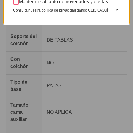
Mantenme al tanto de novedades y ofertas
Consulta nuestra política de privacidad dando CLICK AQUÍ
Tamaño del
DOBLE 140 X 190 CM
colchón
Soporte del
DE TABLAS
colchón
Con
NO
colchón
Tipo de
PATAS
base
Tamaño
cama
NO APLICA
auxiliar