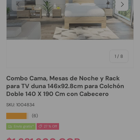
Anterior
Siguiente
de
1
/
8
Combo Cama, Mesas de Noche y Rack
para TV duna 146x92.8cm para Colchón
Doble 140 X 190 Cm con Cabecero
SKU:
1004834
★★★★★
(6)
Envío gratis*
27 % Off
Precio normal