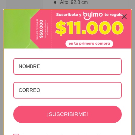
Alto: 92.8 cm
Peso: 20 kg
Medidas
mesa de noche
Ancho: 40 cm
Largo: 35.2 cm
Alto: 41.6 cm
Peso: 8 kg
Resistencia
250 Kilogramos
Transforma
NO
ble
¡SUSCRIBIRME!
Incluye
SI
cabecero