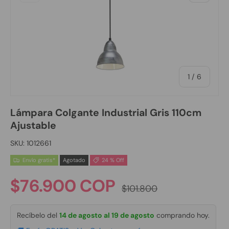
de
1
/
6
Lámpara Colgante Industrial Gris 110cm
Ajustable
SKU:
1012661
Envío gratis*
Agotado
24 % Off
Precio normal
Precio de venta
$76.900 COP
$101.800
Recíbelo del
14 de agosto al 19 de agosto
comprando hoy.