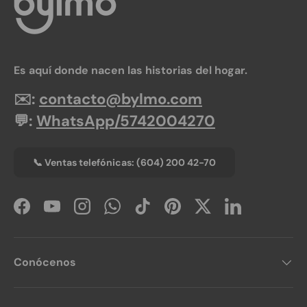
Es aquí donde nacen las historias del hogar.
✉️:
contacto@bylmo.com
💬:
WhatsApp/5742004270
📞 Ventas telefónicas: (604) 200 42-70
Facebook
YouTube
Instagram
WhatsApp
TikTok
Pinterest
Twitter
LinkedIn
Conócenos