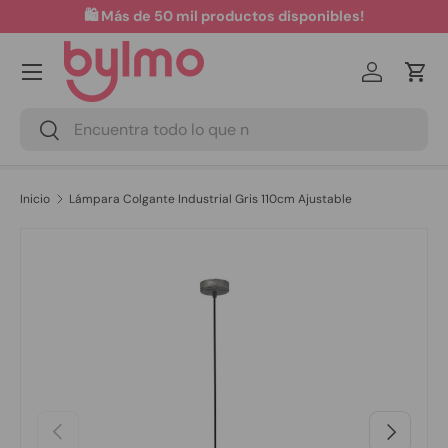
🛍️ Más de 50 mil productos disponibles!
Ir al contenido
Menú
Iniciar ses
Carr
Buscar
Buscar
Inicio
Lámpara Colgante Industrial Gris 110cm Ajustable
Ir directamente a la información del producto
Anterior
Siguiente