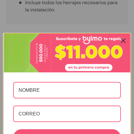
Incluye todos los herrajes necesarios para
la instalación.
Especificaciones
Color
Gris
Material
ACERO
Concepto
Industrial
de diseño
Lámpara Colgante