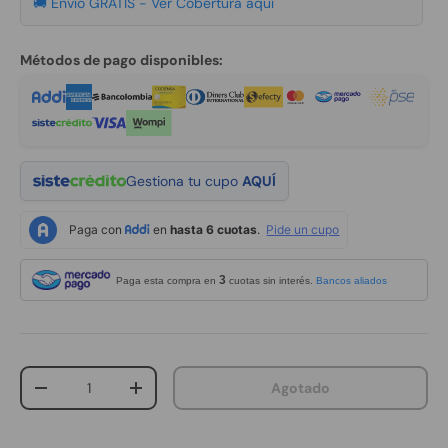
🚚 Envío GRATIS -
Ver Cobertura aquí
Métodos de pago disponibles:
Gestiona tu cupo
AQUÍ
3
Paga esta compra en
cuotas sin interés.
Bancos aliados
Cant.
Agotado
Disminuir cantidad
Aumentar la cantidad