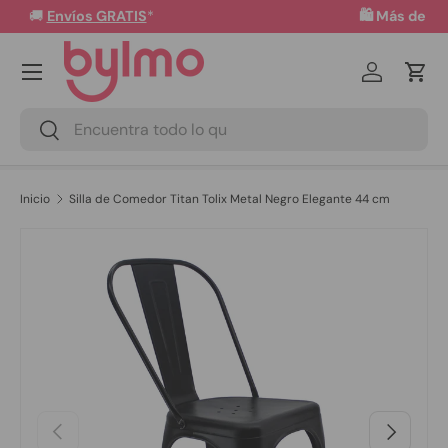
🛍️ Más de 50 mil productos disponibles!
Ir al contenido
Menú
Iniciar ses
Carr
Buscar
Buscar
Inicio
Silla de Comedor Titan Tolix Metal Negro Elegante 44 cm
Ir directamente a la información del producto
Anterior
Siguiente