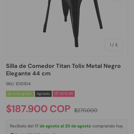
de
1
/
5
Silla de Comedor Titan Tolix Metal Negro
Elegante 44 cm
SKU:
1010104
Envío gratis*
Agotado
30 % Off
Precio normal
Precio de venta
$187.900 COP
$270.000
Recíbelo del
17 de agosto al 20 de agosto
comprando hoy.