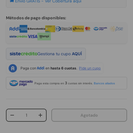
🚚 Envío GRATIS -
Ver Cobertura aquí
Métodos de pago disponibles:
Gestiona tu cupo
AQUÍ
3
Paga esta compra en
cuotas sin interés.
Bancos aliados
Cant.
Agotado
Disminuir cantidad
Aumentar la cantidad